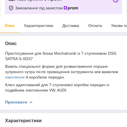
Замовлення під захистом
Опис
Характеристики
Доставка
Оплата
Умови п
Опис
Пристосування для блока Mechatronik із 7-ступеневою DSG
SATRA S-XDS7
Важіль спеціальної форми для розвантаження поршня
хутряного хутра після приміщення інструмента між важелем
зчеплення
й коробкою передач.
Ключ адаптований для 7-ступеневої коробки передач із
подвійним зчепленням VW, AUDI.
Приховати
Характеристики