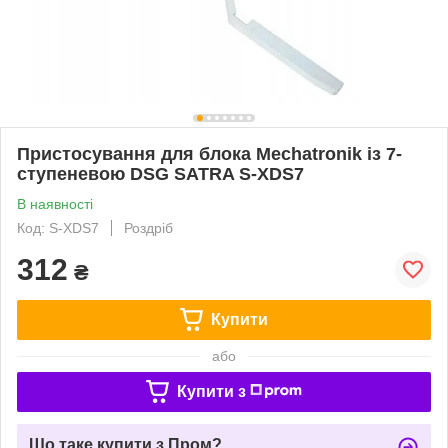
Пристосування для блока Mechatronik із 7-
ступеневою DSG SATRA S-XDS7
В наявності
Код: S-XDS7
Роздріб
312
₴
Купити
або
Купити з
Що таке купити з Пром?