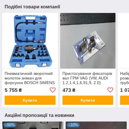
Подібні товари компанії
Пневматичний зворотний
Пристосування фіксаторів
Набі
молоток-знімач для
вал ГРМ VAG (VW, AUDI
розв
форсунок BOSCH SIMENS
1.2,1.4,1,6,91,9, 2.0)
труб
DELPHI DENSO SATRA S-
дизельного двигуна
S-7
5 755
473
1 0
₴
₴
VA7P
SATRA S-7TDI
Купити
Купити
Акційні пропозиції та новинки
–50%
–10%