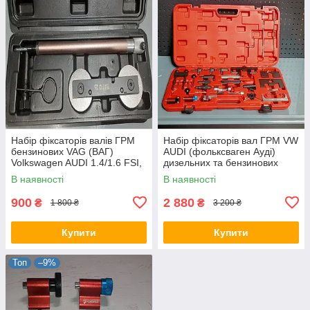
Набір фіксаторів валів ГРМ
Набір фіксаторів вал ГРМ VW
бензинових VAG (ВАГ)
AUDI (фольксваген Ауді)
Volkswagen AUDI 1.4/1.6 FSI,
дизельних та бензинових
TSI і TFSI S-XTVW SATRA
двигунів 30 об'єктів (ФР-2016)
В наявності
В наявності
900
2 880
₴
₴
1 800 ₴
3 200 ₴
Купити
Купити
Топ
–9%