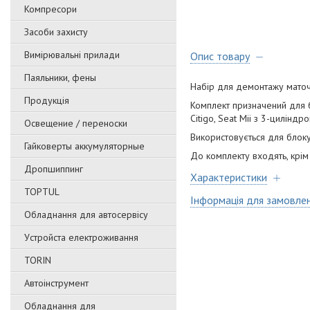
Компресори
Засоби захисту
Вимірювальні прилади
Опис товару
Паяльники, фены
Набір для демонтажу мато
Продукція
Комплект призначений для 
Citigo, Seat Mii з 3-цилінд
Освещение / переноски
Використовується для блоку
Гайковерты аккумуляторные
До комплекту входять, крім 
Дропшиппинг
Характеристики
TOPTUL
Інформація для замовле
Обладнання для автосервісу
Уcтpoйстa елeктpoживання
TORIN
Автоінструмент
Обладнання для