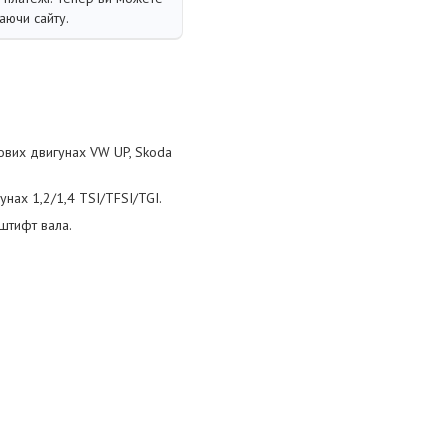
аючи сайту.
ових двигунах VW UP, Skoda
нах 1,2/1,4 TSI/TFSI/TGI.
 штифт вала.