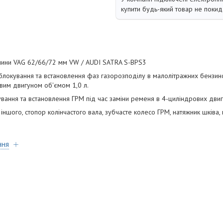
купити будь-який товар не покид
чини VAG 62/66/72 мм VW / AUDI SATRA S-BPS3
блокування та встановлення фаз газорозподілу в малолітражних бензин
ровим двигуном об'ємом 1,0 л.
вання та встановлення ГРМ під час заміни ременя в 4-циліндрових двигу
іншого, стопор колінчастого вала, зубчасте колесо ГРМ, натяжник шківа,
ння