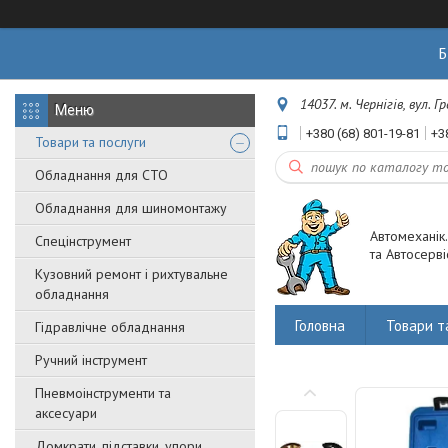
Б
14037. м. Чернігів, вул. 
+380 (68) 801-19-81
+3
Товари та послуги
Обладнання для СТО
Обладнання для шиномонтажу
Автомеханік
Спецінструмент
та Автосерві
Кузовний ремонт і рихтувальне
обладнання
Головна
Товари т
Гідравлічне обладнання
Ручний інструмент
Пневмоінструменти та
аксесуари
Домкрати, підставки, упори