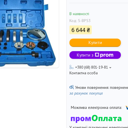
В наявності
Код:
S-BPS3
6 644 ₴
Купити
Купити з
+380 (68) 801-19-81
Контактна особа
поверненн
за рахунок покупця
У компанії підключені електронн