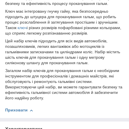
безпеку та ефективність процесу прокачування гальм.
Ключ має інтегровану гнучку гайку, яка безпосередньо
підходить до штуцера для прокачування гальм, що робить
процес розслаблення й затягування простішим і зручнішим.
Також
ключ
і різних розмірів пофарбовані різними кольорами,
що сприяє легкому розпізнаванню розмірів.
Цей набір ключів підходить для всіх видів автомобілів,
позашляховиків, легких вантажівок або мотоциклів із
гальмівними затискачами та циліндрами коліс. Набір містить
шість ключів для прокачування гальм і одну метрову
силіконову шлангу для прокачування гальм.
Загалом набір ключів для прокачування гальм є необхідним
інструментом для професіоналів і домашніх майстрів, які
обслуговують і ремонтують гальмівні системи.
Використовуючи цей набір, ви можете гарантувати безпеку та
ефективність гальмівної системи автомобіля й забезпечити
його надійну роботу.
Приховати