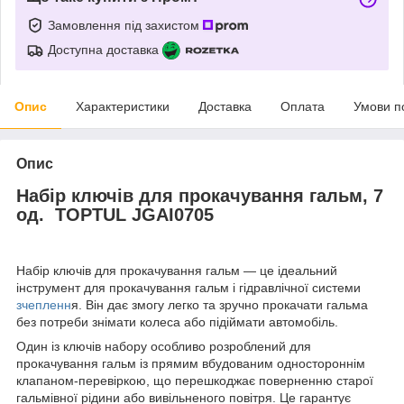
Замовлення під захистом
Доступна доставка
Опис
Характеристики
Доставка
Оплата
Умови п
Опис
Набір ключів для прокачування гальм, 7
од. TOPTUL JGAI0705
Набір ключів для прокачування гальм — це ідеальний
інструмент для прокачування гальм і гідравлічної системи
зчепленн
я. Він дає змогу легко та зручно прокачати гальма
без потреби знімати колеса або підіймати автомобіль.
Один із ключів набору особливо розроблений для
прокачування гальм із прямим вбудованим одностороннім
клапаном-перевіркою, що перешкоджає поверненню старої
гальмівної рідини або вивільненого повітря. Це гарантує