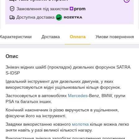
Замовлення під захистом
Доступна доставка
Характеристики
Доставка
Оплата
Умови повернення
Опис
Знімач мідних шайб (прокладок) дизельних форсунок SATRA
S-IDSP
Ідеальний інструмент для дизельних двигунів, у яких
використовуються мідні ущільнювальні кільця форсунок.
Застосовується в автомобілях
Mercedes
-Benz, BMW, групи
PSA та багатьох інших.
Конічний наконечник із різзю вкручується в ущільнення,
фіксуючи його на інструменті.
Завдяки використанню ковзного
молотка
кільце можна легко
зняти навіть у разі великої кількості нагару.
Використання знімача запобігає пошкодженню порожнини