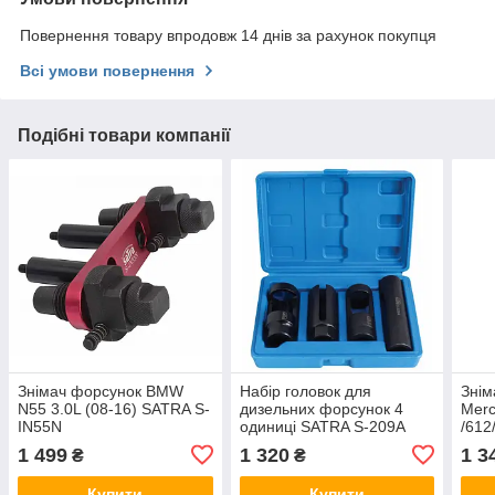
Повернення товару впродовж 14 днів за рахунок покупця
Всі умови повернення
Подібні товари компанії
Знімач форсунок BMW
Набір головок для
Знім
N55 3.0L (08-16) SATRA S-
дизельних форсунок 4
Merc
IN55N
одиниці SATRA S-209A
/612
1 499
1 320
1 3
₴
₴
Купити
Купити