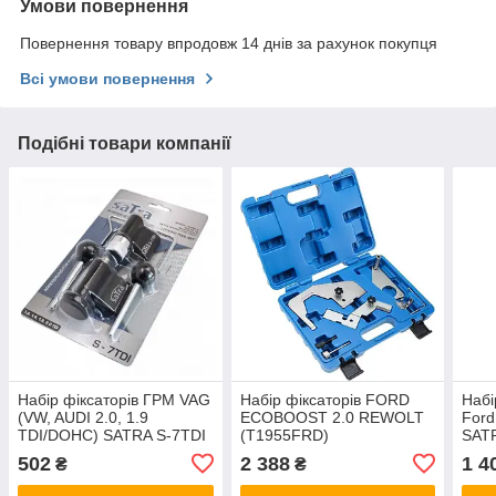
Умови повернення
Повернення товару впродовж 14 днів за рахунок покупця
Всі умови повернення
Подібні товари компанії
Набір фіксаторів ГРМ VAG
Набір фіксаторів FORD
Набі
(VW, AUDI 2.0, 1.9
ECOBOOST 2.0 REWOLT
Ford
TDI/DOHC) SATRA S-7TDI
(T1955FRD)
SAT
502
2 388
1 4
₴
₴