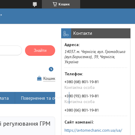
Кошик
н*
Контакти
Знайти
14037. м. Чернігів, вул. Громадська
(вул.Борисенка), 39, Чернігів,
Україна
Кошик
+380 (68) 801-19-81
Контактна особа
+380 (93) 801-19-81
лата
Повернення та обмін
Статті
Контактна особа
+380 (66) 801-19-81
 і регулювання ГРМ
https://avtomechanic.com.ua/ua/