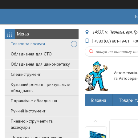
Б
14037. м. Чернігів, вул. 
+380 (68) 801-19-81
+3
Товари та послуги
Обладнання для СТО
Обладнання для шиномонтажу
Автомеханік
Спецінструмент
та Автосерві
Кузовний ремонт і рихтувальне
обладнання
Головна
Товари т
Гідравлічне обладнання
Ручний інструмент
Пневмоінструменти та
аксесуари
Домкрати, підставки, упори