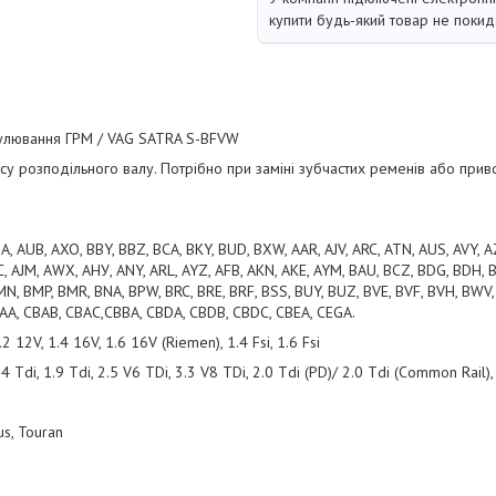
купити будь-який товар не покид
гулювання ГРМ / VAG SATRA S-BFVW
су розподільного валу. Потрібно при заміні зубчастих ременів або прив
, AUB, AXO, BBY, BBZ, BCA, BKY, BUD, BXW, AAR, AJV, ARC, ATN, AUS, AVY, 
, AJM, AWX, АНУ, ANY, ARL, AYZ, AFB, AKN, AKE, AYM, BAU, BCZ, BDG, BDH, B
N, BMP, BMR, BNA, BPW, BRC, BRE, BRF, BSS, BUY, BUZ, BVE, BVF, BVH, BWV,
AA, CBAB, CBAC,CBBA, CBDA, CBDB, CBDC, CBEA, CEGA.
2 12V, 1.4 16V, 1.6 16V (Riemen), 1.4 Fsi, 1.6 Fsi
4 Tdi, 1.9 Tdi, 2.5 V6 TDi, 3.3 V8 TDi, 2.0 Tdi (PD)/ 2.0 Tdi (Common Rail)
us, Touran