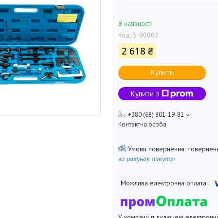
В наявності
Код:
S-90002
2 618 ₴
Купити
Купити з
+380 (68) 801-19-81
Контактна особа
поверненн
за рахунок покупця
У компанії підключені електронн