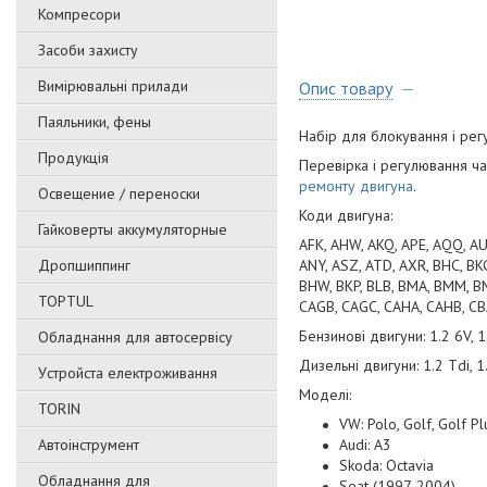
Компресори
Засоби захисту
Вимірювальні прилади
Опис товару
Паяльники, фены
Набір для блокування і ре
Продукція
Перевірка і регулювання ча
ремонту двигуна
.
Освещение / переноски
Коди двигуна:
Гайковерты аккумуляторные
AFK, AHW, AKQ, APE, AQQ, AUA
Дропшиппинг
ANY, ASZ, ATD, AXR, BHC, BKC
BHW, BKP, BLB, BMA, BMM, BM
TOPTUL
CAGB, CAGC, CAHA, CAHB, CB
Бензинові двигуни: 1.2 6V, 1.
Обладнання для автосервісу
Дизельні двигуни: 1.2 Tdi, 1.
Уcтpoйстa елeктpoживання
Моделі:
TORIN
VW: Polo, Golf, Golf Pl
Автоінструмент
Audi: A3
Skoda: Octavia
Обладнання для
Seat (1997-2004)