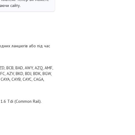
аючи сайту.
одних ланцюгів або під час
AZD, BCB, BAD, AWY, AZQ, AMF,
FC, AZV, BKD, BDJ, BDK, BGW,
 CAYA, CAYB, CAYC, CAGA,
, 1.6 Tdi (Common Rail).