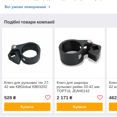
Всі умови повернення
Подібні товари компанії
Ключ для рульових тяг 27-
Ключ для шарніра
Ключ
42 мм KBGlobal KB03202
рульової рейки 33-42 мм
42 м
TOPTUL JEAH0142
528
2 171
462
₴
₴
Купити
Купити