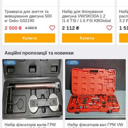
Траверса для зняття та
Набір для блокування
Набі
вивішування двигуна 500
двигуна VW/SKODA 1.2
расп
кг Geko G02190
/1.4 TSI / 1.6 FSI KBGlobal
3.2 
KB08060A
2 500
2 112
1 5
₴
₴
4 000 ₴
Купити
Купити
Акційні пропозиції та новинки
–50%
–10%
Набір фіксаторів валів ГРМ
Набір фіксаторів вал ГРМ VW