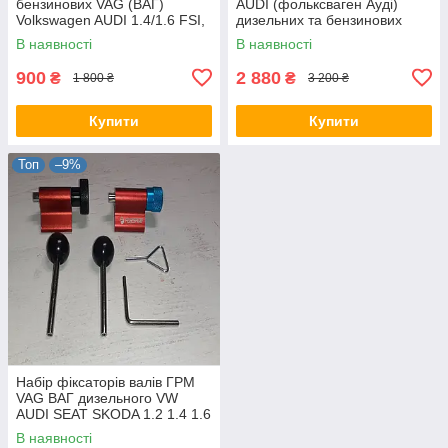
бензинових VAG (ВАГ)
AUDI (фольксваген Ауді)
Volkswagen AUDI 1.4/1.6 FSI,
дизельних та бензинових
TSI і TFSI S-XTVW SATRA
двигунів 30 об'єктів (ФР-2016)
В наявності
В наявності
900
2 880
₴
₴
1 800 ₴
3 200 ₴
Купити
Купити
Топ
–9%
Набір фіксаторів валів ГРМ
VAG ВАГ дизельного VW
AUDI SEAT SKODA 1.2 1.4 1.6
1.9 2.0 TDi Common-Rail F-
В наявності
906G4