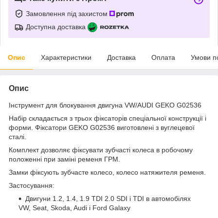
Замовлення під захистом
Доступна доставка
Опис
Характеристики
Доставка
Оплата
Умови п
Опис
Інструмент для блокування двигуна VW/AUDI GEKO G02536
Набір складається з трьох фіксаторів спеціальної конструкції і
форми. Фіксатори GEKO G02536 виготовлені з вуглецевої
сталі.
Комплект дозволяє фіксувати зубчасті колеса в робочому
положенні при заміні ременя ГРМ.
Замки фіксують зубчасте колесо, колесо натяжителя ременя.
Застосування:
Двигуни 1.2, 1.4, 1.9 TDI 2.0 SDI і TDI в автомобілях
VW, Seat, Skoda, Audi і Ford Galaxy