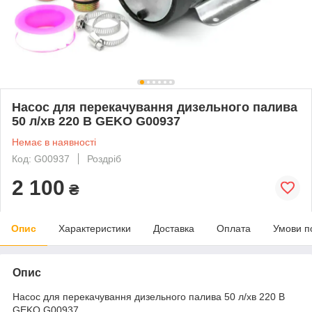
Насос для перекачування дизельного палива
50 л/хв 220 В GEKO G00937
Немає в наявності
Код: G00937
Роздріб
2 100
₴
Опис
Характеристики
Доставка
Оплата
Умови п
Опис
Насос для перекачування дизельного палива 50 л/хв 220 В
GEKO G00937