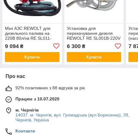
Міні АЗС REWOLT для
Установка для
Уста
дизельного палива на
перекачування дизеля
пере
220В 80л/хв RE SL011-
REWOLT RE SL001B-220V
(нас
220V
(насос, паливний пістолет,
з лі
9 094
6 300
7 8
₴
₴
шланги) 220в 60л/хв
REW
220в
Купити
Купити
Про нас
92% позитивних з 88 відгуків за рік
Працює з 10.07.2020
м. Чернігів
14037. м. Чернігів, вул. Громадська (вул.Борисенка), 39,
Чернігів, Україна
Контакти