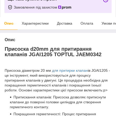
Замовлення під захистом
Опис
Характеристики
Доставка
Оплата
Умови п
Опис
Присоска d20mm для притирання
клапанів JGAI1205 TOPTUL JAEM0342
Присоска діаметром 20 мм
для притирки клапан
ів JGAI1205 -
це інструмент, який використовується для процесу
притирання клапанів у двигуні. Ця процедура необхідна для
покращення герметичності клапанів і покращення їхньої
роботи. Основні характеристики цієї присоски включають:p>
Притискання клапанів: Присоска дозволяє притиснути
клапани до поверхні головки циліндра для створення
герметичного контакту.
Покращення герметичності: Процес притирання