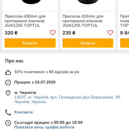
Присоска d30mm для
Пpиcocкa d16mm для
Прит
притирання клапанів
притирання клапанів
пнев
JGAI1205 TOPTUL
JGAI1205 TOPTUL
TOP
JAEM0343
JAEM0341
320
230
9 8
₴
₴
Купити
Купити
Про нас
92% позитивних з 88 відгуків за рік
Працює з 10.07.2020
м. Чернігів
14037. м. Чернігів, вул. Громадська (вул.Борисенка), 39,
Чернігів, Україна
Контакти
Сьогодні працює з 09:00 до 18:00
Показати весь графік роботи