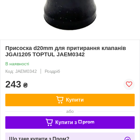
Присоска d20mm для притирання клапанів
JGAI1205 TOPTUL JAEM0342
В наявності
Код: JAEM0342
Роздріб
243
₴
Купити
або
Купити з
Що таке купити з Пром?