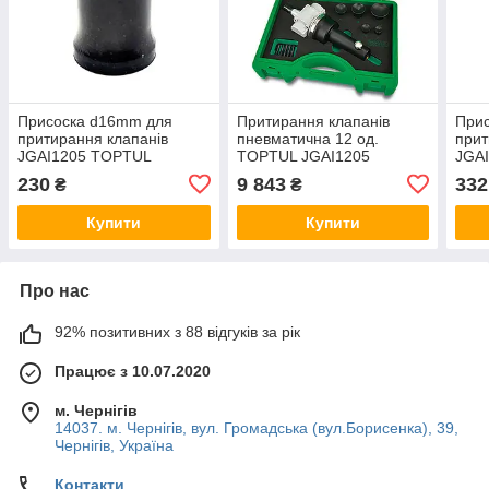
Пpиcocкa d16mm для
Притирання клапанів
При
притирання клапанів
пневматична 12 од.
прит
JGAI1205 TOPTUL
TOPTUL JGAI1205
JGA
JAEM0341
JAE
230
9 843
332
₴
₴
Купити
Купити
Про нас
92% позитивних з 88 відгуків за рік
Працює з 10.07.2020
м. Чернігів
14037. м. Чернігів, вул. Громадська (вул.Борисенка), 39,
Чернігів, Україна
Контакти