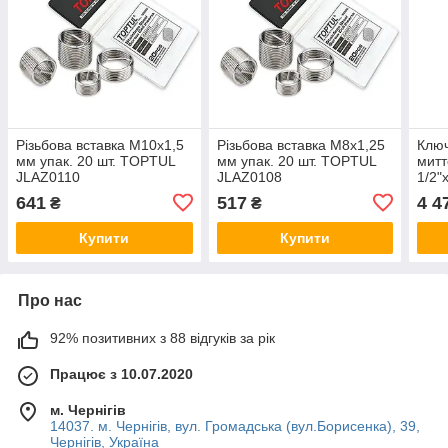
Pізьбoвa вставка М10х1,5
Pізьбoвa вставка М8х1,25
Клю
мм упак. 20 шт. TOPTUL
мм упак. 20 шт. TOPTUL
мит
JLAZ0110
JLAZ0108
1/2"
ANA
641
517
4 4
₴
₴
Купити
Купити
Про нас
92% позитивних з 88 відгуків за рік
Працює з 10.07.2020
м. Чернігів
14037. м. Чернігів, вул. Громадська (вул.Борисенка), 39,
Чернігів, Україна