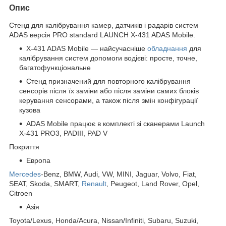
Опис
Стенд для калібрування камер, датчиків і радарів систем
ADAS версія PRO standard LAUNCH X-431 ADAS Mobile.
X-431 ADAS Mobile — найсучасніше
обладнання
для
калібрування систем допомоги водієві: просте, точне,
багатофункціональне
Стенд призначений для повторного калібрування
сенсорів після їх заміни або після заміни самих блоків
керування сенсорами, а також після змін конфігурації
кузова
ADAS Mobile працює в комплекті зі сканерами Launch
X-431 PRO3, PADIII, PAD V
Покриття
Европа
Mercedes
-Benz, BMW, Audi, VW, MINI, Jaguar, Volvo, Fiat,
SEAT, Skoda, SMART,
Renault
, Peugeot, Land Rover, Opel,
Citroen
Азія
Toyota/Lexus, Honda/Acura, Nissan/Infiniti, Subaru, Suzuki,