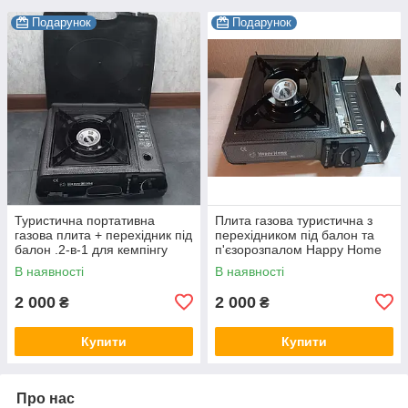
Подарунок
Подарунок
Туристична портативна
Плита газова туристична з
газова плита + перехідник під
перехідником під балон та
балон .2-в-1 для кемпінгу
п'єзорозпалом Happy Home
BDZ-155A
В наявності
В наявності
2 000
2 000
₴
₴
Купити
Купити
Про нас