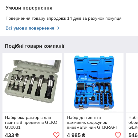
Умови повернення
Повернення товару впродовж 14 днів за рахунок покупця
Всі умови повернення
Подібні товари компанії
Набір екстракторів для
Набір для зняття
Набі
гвинтів 8 предметів GEKO
паливних форсунок
обби
G30031
пневматичний G.I.KRAFT
GEK
GI-03-0001
433
4 985
546
₴
₴