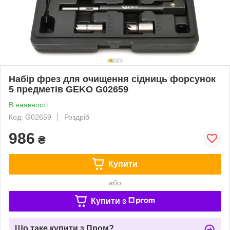
Набір фрез для очищення сідниць форсунок
5 предметів GEKO G02659
В наявності
Код: G02659
Роздріб
986
₴
Купити
або
Купити з
Що таке купити з Пром?