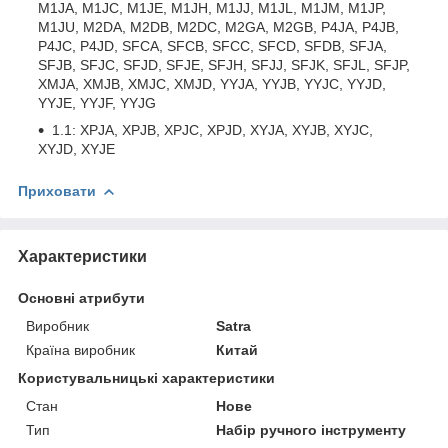
M1JA, M1JC, M1JE, M1JH, M1JJ, M1JL, M1JM, M1JP,
M1JU, M2DA, M2DB, M2DC, M2GA, M2GB, P4JA, P4JB,
P4JC, P4JD, SFCA, SFCB, SFCC, SFCD, SFDB, SFJA,
SFJB, SFJC, SFJD, SFJE, SFJH, SFJJ, SFJK, SFJL, SFJP,
XMJA, XMJB, XMJC, XMJD, YYJA, YYJB, YYJC, YYJD,
YYJE, YYJF, YYJG
1.1: XPJA, XPJB, XPJC, XPJD, XYJA, XYJB, XYJC,
XYJD, XYJE
Приховати
Характеристики
Основні атрибути
Виробник
Satra
Країна виробник
Китай
Користувальницькі характеристики
Стан
Нове
Тип
Набір ручного інструменту