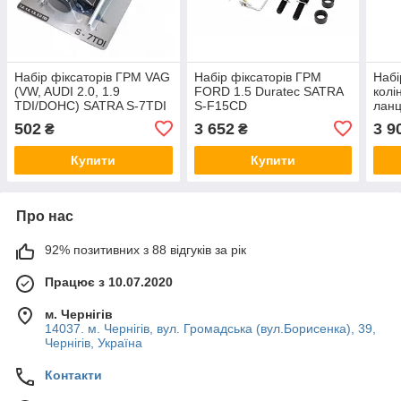
Набір фіксаторів ГРМ VAG
Набір фіксаторів ГРМ
Набі
(VW, AUDI 2.0, 1.9
FORD 1.5 Duratec SATRA
колі
TDI/DOHC) SATRA S-7TDI
S-F15CD
ланц
SKOD
502
3 652
3 9
₴
₴
SAT
Купити
Купити
Про нас
92% позитивних з 88 відгуків за рік
Працює з 10.07.2020
м. Чернігів
14037. м. Чернігів, вул. Громадська (вул.Борисенка), 39,
Чернігів, Україна
Контакти