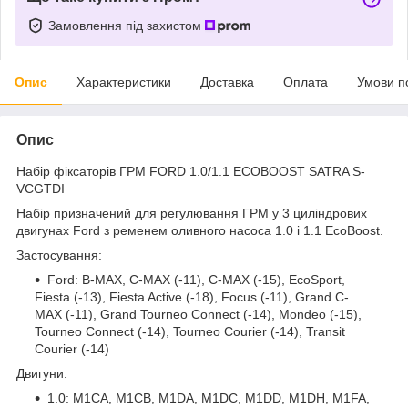
Замовлення під захистом
Опис
Характеристики
Доставка
Оплата
Умови п
Опис
Набір фіксаторів ГРМ FORD 1.0/1.1 ECOBOOST SATRA S-
VCGTDI
Набір призначений для регулювання ГРМ у 3 циліндрових
двигунах Ford з ременем оливного насоса 1.0 і 1.1 EcoBoost.
Застосування:
Ford: B-MAX, C-MAX (-11), C-MAX (-15), EcoSport,
Fiesta (-13), Fiesta Active (-18), Focus (-11), Grand C-
MAX (-11), Grand Tourneo Connect (-14), Mondeo (-15),
Tourneo Connect (-14), Tourneo Courier (-14), Transit
Courier (-14)
Двигуни:
1.0: M1CA, M1CB, M1DA, M1DC, M1DD, M1DH, M1FA,