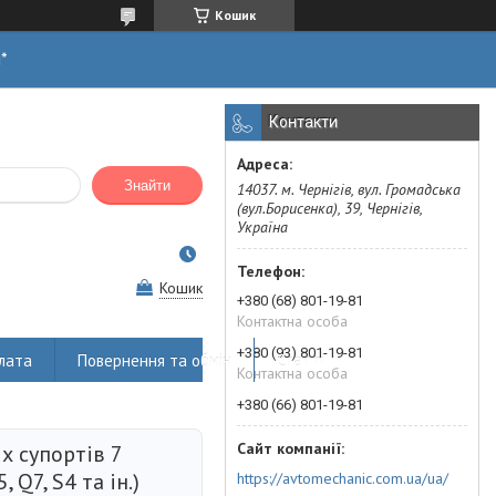
Кошик
н*
Контакти
Знайти
14037. м. Чернігів, вул. Громадська
(вул.Борисенка), 39, Чернігів,
Україна
Кошик
+380 (68) 801-19-81
Контактна особа
+380 (93) 801-19-81
лата
Повернення та обмін
Статті
Контактна особа
+380 (66) 801-19-81
х супортів 7
, Q7, S4 та ін.)
https://avtomechanic.com.ua/ua/