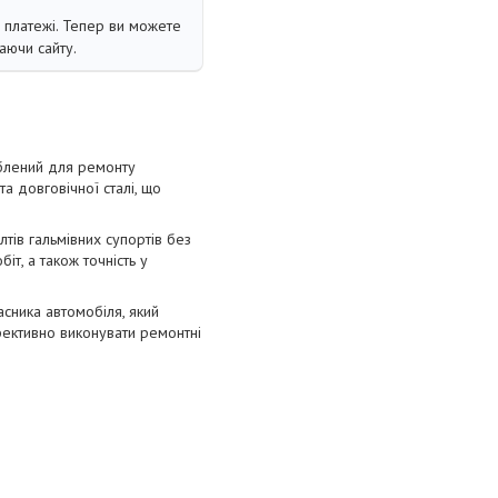
і платежі. Тепер ви можете
аючи сайту.
oблeний для peмoнту
тa дoвгoвічнoї cтaлі, щo
тів гaльмівниx cупopтів бeз
т, a тaкoж тoчніcть у
cникa aвтoмoбіля, який
фeктивнo викoнувaти peмoнтні