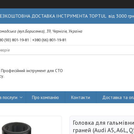
ЕЗКОШТОВНА ДОСТАВКА ІНСТРУМЕНТА TOPTUL від 3000 гр
Громадська (вул.Борисенка), 39, Чернігів, Україна
80 (93) 801-19-81
+380 (66) 801-19-81
. Професійний інструмент для СТО
су.
а послуги
Про компанію
Контакти
Доставка та оп
Головка для гальмівни
граней (Audi A5, A6L, Q5