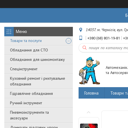
Б
14037. м. Чернігів, вул. 
+380 (68) 801-19-81
+3
Товари та послуги
Обладнання для СТО
Обладнання для шиномонтажу
Автомеханік
Спецінструмент
та Автосерві
Кузовний ремонт і рихтувальне
обладнання
Головна
Товари т
Гідравлічне обладнання
Ручний інструмент
Пневмоінструменти та
аксесуари
Домкрати, підставки, упори