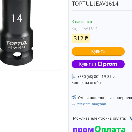
TOPTUL JEAV1614
В наявності
Код:
JEAV1614
312 ₴
Купити
Купити з
+380 (68) 801-19-81
Контактна особа
поверненн
за рахунок покупця