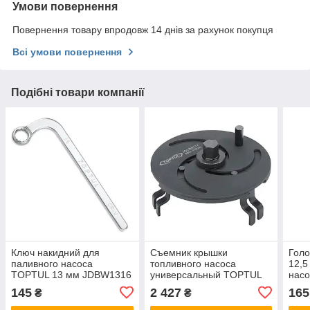
Умови повернення
Повернення товару впродовж 14 днів за рахунок покупця
Всі умови повернення
Подібні товари компанії
Ключ накидний для
Съемник крышки
Голо
паливного насоса
топливного насоса
12,5
TOPTUL 13 мм JDBW1316
универсальный TOPTUL
насо
3-х лапый 89-170мм
JEB
145
2 427
165
₴
₴
JDCB0117