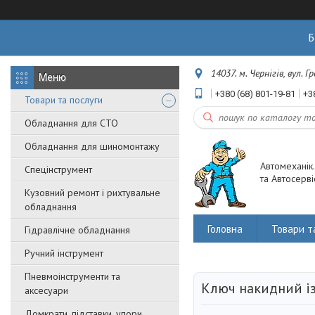
Б
14037. м. Чернігів, вул. 
+380 (68) 801-19-81
+3
Товари та послуги
Обладнання для СТО
Обладнання для шиномонтажу
Автомеханік
Спецінструмент
та Автосерві
Кузовний ремонт і рихтувальне
обладнання
Головна
Товари т
Гідравлічне обладнання
Ручний інструмент
Пневмоінструменти та
Ключ накидний і
аксесуари
Домкрати, підставки, упори