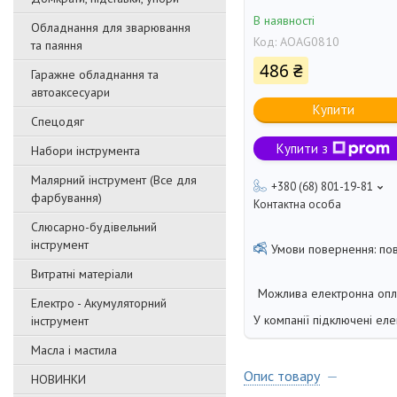
В наявності
Обладнання для зварювання
Код:
AOAG0810
та паяння
486 ₴
Гаражне обладнання та
автоаксесуари
Купити
Спецодяг
Купити з
Набори інструмента
Малярний інструмент (Все для
+380 (68) 801-19-81
фарбування)
Контактна особа
Слюсарно-будівельний
інструмент
по
Витратні матеріали
Електро - Акумуляторний
У компанії підключені еле
інструмент
Масла і мастила
Опис товару
НОВИНКИ