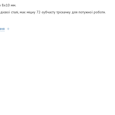
ю 8х10 мм.
ієвої сталі, має міцну 72-зубчасту тріскачку для потужної роботи.
ння