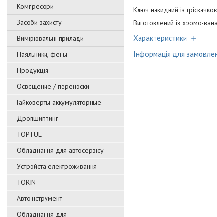
Компресори
Ключ накидний із тріскачко
Засоби захисту
Виготовлений із хромо-ванад
Характеристики
Вимірювальні прилади
Інформація для замовле
Паяльники, фены
Продукція
Освещение / переноски
Гайковерты аккумуляторные
Дропшиппинг
TOPTUL
Обладнання для автосервісу
Уcтpoйстa елeктpoживання
TORIN
Автоінструмент
Обладнання для