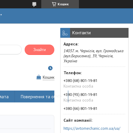
Кошик
н*
Контакти
Знайти
14037. м. Чернігів, вул. Громадська
(вул.Борисенка), 39, Чернігів,
Україна
Кошик
+380 (68) 801-19-81
Контактна особа
+380 (93) 801-19-81
лата
Повернення та обмін
Статті
Контактна особа
+380 (66) 801-19-81
https://avtomechanic.com.ua/ua/