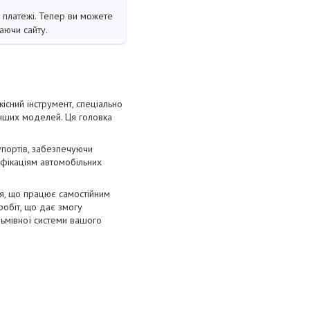
і платежі. Тепер ви можете
аючи сайту.
сний інструмент, спеціально
інших моделей. Ця головка
упортів, забезпечуючи
ифікаціям автомобільних
я, що працює самостійним
робіт, що дає змогу
льмівної системи вашого