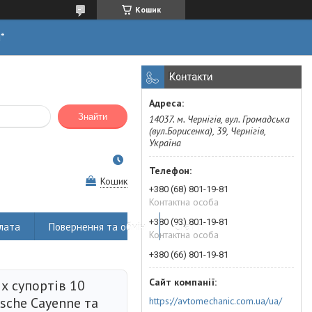
Кошик
н*
Контакти
Знайти
14037. м. Чернігів, вул. Громадська
(вул.Борисенка), 39, Чернігів,
Україна
Кошик
+380 (68) 801-19-81
Контактна особа
+380 (93) 801-19-81
лата
Повернення та обмін
Статті
Контактна особа
+380 (66) 801-19-81
х супортів 10
rsche Cayenne та
https://avtomechanic.com.ua/ua/