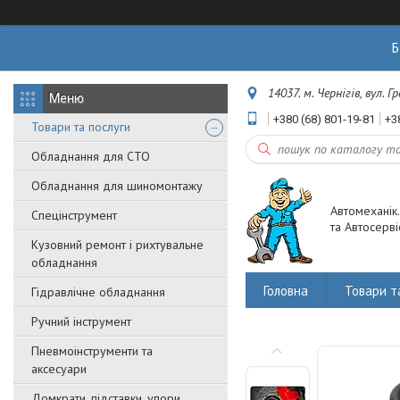
Б
14037. м. Чернігів, вул. 
+380 (68) 801-19-81
+3
Товари та послуги
Обладнання для СТО
Обладнання для шиномонтажу
Автомеханік
Спецінструмент
та Автосерві
Кузовний ремонт і рихтувальне
обладнання
Головна
Товари т
Гідравлічне обладнання
Ручний інструмент
Пневмоінструменти та
аксесуари
Домкрати, підставки, упори