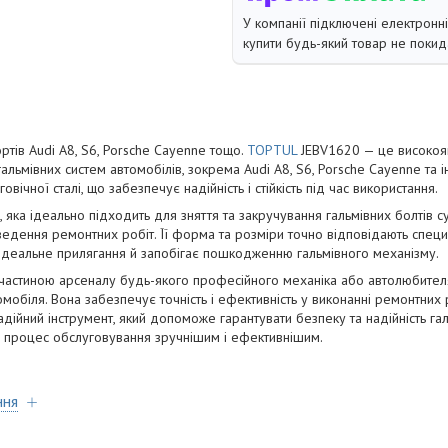
У компанії підключені електронн
купити будь-який товар не покид
ртів Audi A8, S6, Porsche Cayenne тощо.
TOPTUL
JEBV1620 — це високоякі
льмівних систем автомобілів, зокрема Audi A8, S6, Porsche Cayenne та 
овічної сталі, що забезпечує надійність і стійкість під час використання.
 яка ідеально підходить для зняття та закручування гальмівних болтів с
едення ремонтних робіт. Її форма та розміри точно відповідають спец
ідеальне прилягання й запобігає пошкодженню гальмівного механізму.
 частиною арсеналу будь-якого професійного механіка або автолюбител
мобіля. Вона забезпечує точність і ефективність у виконанні ремонтних 
адійний інструмент, який допоможе гарантувати безпеку та надійність га
ь процес обслуговування зручнішим і ефективнішим.
ння