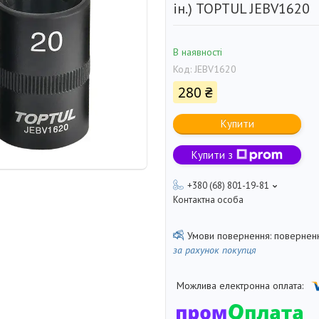
ін.) TOPTUL JEBV1620
В наявності
Код:
JEBV1620
280 ₴
Купити
Купити з
+380 (68) 801-19-81
Контактна особа
поверненн
за рахунок покупця