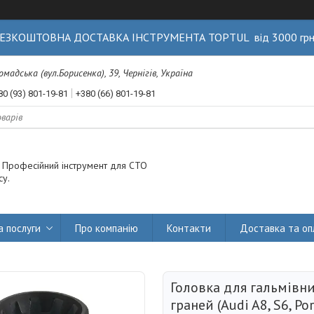
ЕЗКОШТОВНА ДОСТАВКА ІНСТРУМЕНТА TOPTUL від 3000 гр
Громадська (вул.Борисенка), 39, Чернігів, Україна
80 (93) 801-19-81
+380 (66) 801-19-81
. Професійний інструмент для СТО
су.
а послуги
Про компанію
Контакти
Доставка та оп
Головка для гальмівни
граней (Audi A8, S6, Po