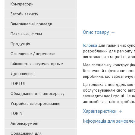
Компресори
Засоби захисту
Вимірювальні прилади
Опис товару
Паяльники, фены
Продукція
Головка
для гальмівних супо
розроблений для ремонту га
Освещение / переноски
виготовлена з міцної та довг
Гайковерты аккумуляторные
Має спеціальну конструкцію,
безпечне й ефективне пров
Дропшиппинг
виробників, що забезпечує 
TOPTUL
Ця головка є невіддільною
обслуговуванням свого авто
Обладнання для автосервісу
заощадити час і гроші. Це н
автомобіля, а також зробит
Уcтpoйстa елeктpoживання
Характеристики
TORIN
Інформація для замовле
Автоінструмент
Обладнання для