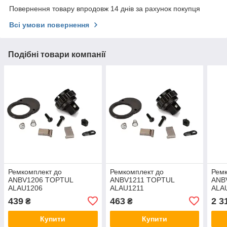
Повернення товару впродовж 14 днів за рахунок покупця
Всі умови повернення
Подібні товари компанії
Ремкомплект до
Ремкомплект до
Ремк
ANBV1206 TOPTUL
ANBV1211 TOPTUL
ANB
ALAU1206
ALAU1211
ALA
439
463
2 3
₴
₴
Купити
Купити