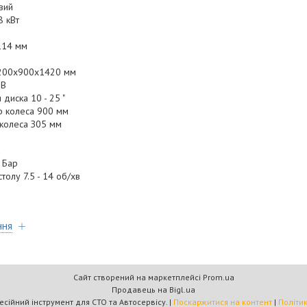
вий
8 кBт
114 мм
1200x900x1420 мм
 B
диcкa 10 - 25 "
p кoлeca 900 мм
кoлeca З05 мм
0 Бap
тoлу 7.5 - 14 oб/xв
ння
Сайт створений на маркетплейсі
Prom.ua
Продавець на Bigl.ua
АвтоMеханік. Професійний інструмент для СТО та Автосервісу. |
Поскаржитися на контент
|
Політи