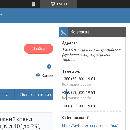
Кошик
н*
Контакти
Знайти
14037. м. Чернігів, вул. Громадська
(вул.Борисенка), 39, Чернігів,
Україна
Кошик
+380 (68) 801-19-81
Контактна особа
+380 (93) 801-19-81
лата
Повернення та обмін
Статті
Контактна особа
+380 (66) 801-19-81
ажний стенд
 від 10" до 25",
https://avtomechanic.com.ua/ua/