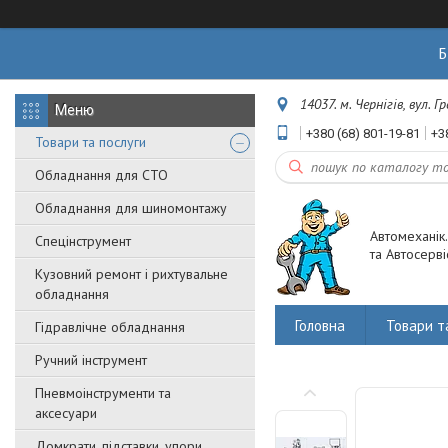
Б
14037. м. Чернігів, вул. 
+380 (68) 801-19-81
+3
Товари та послуги
Обладнання для СТО
Обладнання для шиномонтажу
Автомеханік
Спецінструмент
та Автосерві
Кузовний ремонт і рихтувальне
обладнання
Головна
Товари т
Гідравлічне обладнання
Ручний інструмент
Пневмоінструменти та
аксесуари
Домкрати, підставки, упори