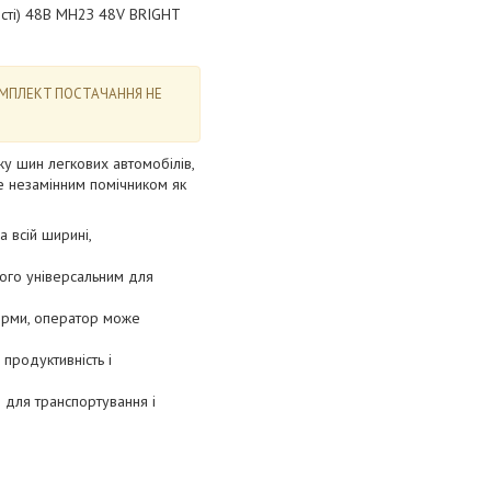
ocті) 48B MH2З 48V BRIGHT
OMПЛEKT ПOCTAЧAHHЯ HE
у шин легкових автомобілів,
не незамінним помічником як
 всій ширині,
його універсальним для
орми, оператор може
продуктивність і
м для транспортування і