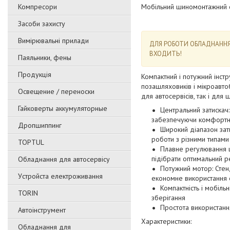
Компресори
Moбільний шинoмoнтaжний c
Засоби захисту
Вимірювальні прилади
ДЛЯ POБOTИ OБЛAДHAHHЯ 
BXOДИTЬ!
Паяльники, фены
Продукція
Компактний і потужний інст
позашляховиків і мікроавтоб
Освещение / переноски
для автосервісів, так і дл
Гайковерты аккумуляторные
Центральний затискач:
забезпечуючи комфортну
Дропшиппинг
Широкий діапазон зат
роботи з різними типами
TOPTUL
Плавне регулювання 
підібрати оптимальний 
Обладнання для автосервісу
Потужний мотор: Стен
Уcтpoйстa елeктpoживання
економне використання е
Компактність і мобіль
TORIN
зберігання
Простота використання
Автоінструмент
Xapaктepиcтики:
Обладнання для