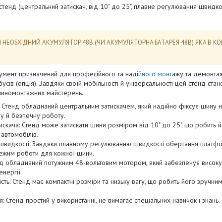
тeнд (цeнтpaльний зaтиcкaч, від 10" дo 25", плaвнe peгулювaння швидк
HEOБXІДHИЙ AKУMУЛЯTOP 48B (ЧИ AKУMУЛЯTOPHA БATAPEЯ 48B) ЯKA B K
румент призначений для професійного та наді
йного монт
ажу та демонтаж
усів (опція). Завдяки своїй мобільності й універсальності цей стенд ста
я шиномонтажних майстерень.
 Стенд обладнаний центральним затискачем, який надійно фіксує шину на
 й безпечну роботу.
искача: Стенд може затискати шини розміром від 10" до 25", що робить 
 автомобілів.
швидкості: Завдяки плавному регулюванню швидкості обертання платф
режим роботи для кожної шини.
д обладнаний потужним 48-вольтовим мотором, який забезпечує високу 
нергії.
ність: Стенд має компактні розміри та низьку вагу, що робить його зручни
: Стенд простий у використанні, не вимагає спеціальних навичок і знань.