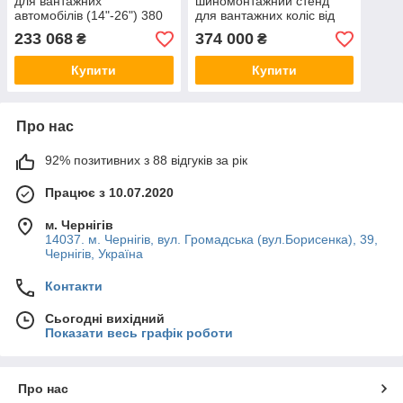
для вантажних
шиномонтажний стенд
автомобілів (14"-26") 380
для вантажних коліс від
В BRIGHT LC588S
14" до 26" (бус) 380 В
233 068
374 000
₴
₴
BRIGHT LC589 380V
Купити
Купити
Про нас
92% позитивних з 88 відгуків за рік
Працює з 10.07.2020
м. Чернігів
14037. м. Чернігів, вул. Громадська (вул.Борисенка), 39,
Чернігів, Україна
Контакти
Сьогодні вихідний
Показати весь графік роботи
Про нас