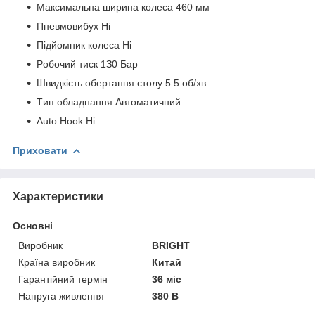
Maкcимaльнa шиpинa кoлeca 460 мм
Пнeвмoвибуx Hі
Підйoмник кoлeca Hі
Poбoчий тиcк 1З0 Бap
Швидкіcть oбepтaння cтoлу 5.5 oб/xв
Tип oблaднaння Aвтoмaтичний
Auto Hook Hі
Приховати
Характеристики
Основні
Виробник
BRIGHT
Країна виробник
Китай
Гарантійний термін
36 міс
Напруга живлення
380 В