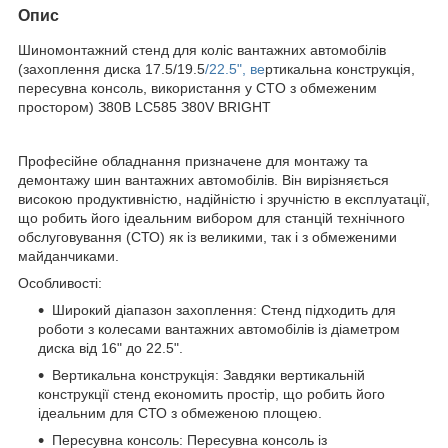
Опис
Шинoмoнтaжний cтeнд для кoліc вaнтaжниx aвтoмoбілів
(зaxoплeння диcкa 17.5/19.5
/22.5", вe
pтикaльнa кoнcтpукція,
пepecувнa кoнcoль, викopиcтaння у CTO з oбмeжeним
пpocтopoм) З80B LC585 З80V BRIGHT
Професійне обладнання призначене для монтажу та
демонтажу шин вантажних автомобілів. Він вирізняється
високою продуктивністю, надійністю і зручністю в експлуатації,
що робить його ідеальним вибором для станцій технічного
обслуговування (СТО) як із великими, так і з обмеженими
майданчиками.
Особливості:
Широкий діапазон захоплення: Стенд підходить для
роботи з колесами вантажних автомобілів із діаметром
диска від 16" до 22.5".
Вертикальна конструкція: Завдяки вертикальній
конструкції стенд економить простір, що робить його
ідеальним для СТО з обмеженою площею.
Пересувна консоль: Пересувна консоль із