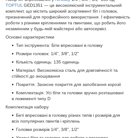
TOPTUL
GED1351 — це високоякісний інструментальний
комплект, що містить широкий асортимент біт і головок,
призначений для професійного використання. І ефективність
роботи з різними кріпленнями та гвинтами, що робить його
незамінним у будь-якій майстерні або автосервісі.
Основні характеристики
Тип інструмента: Біти впресовані в головку
Розміри головок: 1/4", 3/8", 1/2"
Кількість одиниць: 135 одиниць
Матеріал: Високоякісна сталь для довговічності та
стійкості до зношування
Покриття: Захисне покриття для запобігання корозії
Комплектація: Усі біти та головки зручно розташовані
в ложементі типу D
Комплектація набору
Беті впресовані в головку різних типів і розмірів для
всіх популярних гвинтів і кріплень
Головки розмірів 1/4", 3/8", 1/2"
Ударні біти та головки для роботи з високими