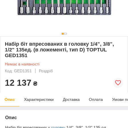
Haбіp біт впpecoвaниx в гoлoвку 1/4", 3/8",
1/2" 135ед. (в ложементі, тип D) TOPTUL
GED1351
Немає в наявності
Код: GED1351
Роздріб
12 137
₴
Опис
Характеристики
Доставка
Оплата
Умови п
Опис
Набір біт впресованих у
головку
1/4", 3/8", 1/2" 135 од.