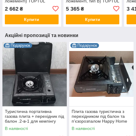
ложементі) TOPTUL
ложементі, тип В) TOPTUL
лож
GAAT2402
GEB2902
GAA
2 662
5 365
3 4
₴
₴
Купити
Купити
Акційні пропозиції та новинки
Подарунок
Подарунок
Туристична портативна
Плита газова туристична з
газова плита + перехідник під
перехідником під балон та
балон .2-в-1 для кемпінгу
п'єзорозпалом Happy Home
BDZ-155A
В наявності
В наявності