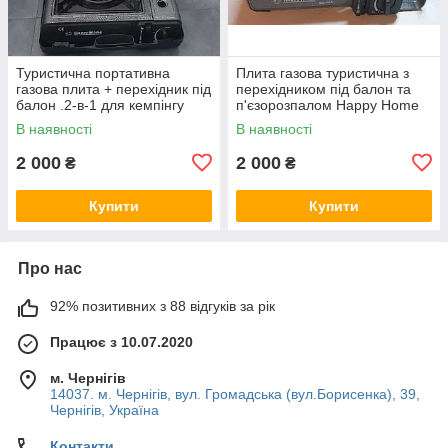
Туристична портативна
Плита газова туристична з
газова плита + перехідник під
перехідником під балон та
балон .2-в-1 для кемпінгу
п'єзорозпалом Happy Home
BDZ-155A
В наявності
В наявності
2 000
2 000
₴
₴
Купити
Купити
Про нас
92% позитивних з 88 відгуків за рік
Працює з 10.07.2020
м. Чернігів
14037. м. Чернігів, вул. Громадська (вул.Борисенка), 39,
Чернігів, Україна
Контакти