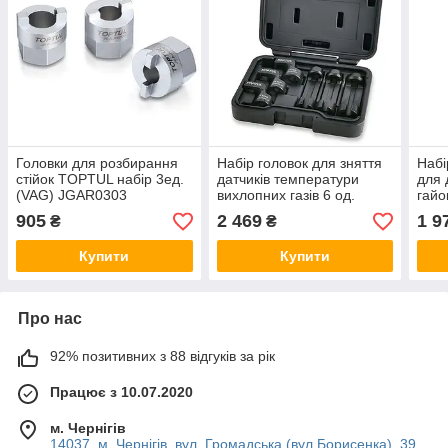
Головки для розбирання
Набір головок для зняття
Набі
стійок TOPTUL набір 3ед.
датчиків температури
для 
(VAG) JGAR0303
вихлопних газів 6 од.
гайо
TOPTUL JGAI0604
GDA
905
2 469
1 9
₴
₴
Купити
Купити
Про нас
92% позитивних з 88 відгуків за рік
Працює з 10.07.2020
м. Чернігів
14037. м. Чернігів, вул. Громадська (вул.Борисенка), 39,