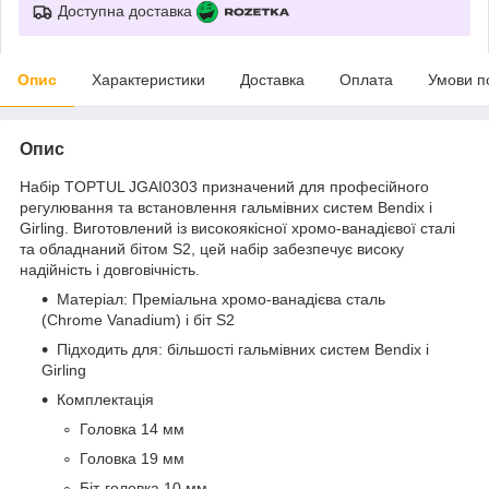
Доступна доставка
Опис
Характеристики
Доставка
Оплата
Умови п
Опис
Набір TOPTUL JGAI0303 призначений для професійного
регулювання та встановлення гальмівних систем Bendix і
Girling. Виготовлений із високоякісної хромо-ванадієвої сталі
та обладнаний бітом S2, цей набір забезпечує високу
надійність і довговічність.
Матеріал: Преміальна хромо-ванадієва сталь
(Chrome Vanadium) і біт S2
Підходить для: більшості гальмівних систем Bendix і
Girling
Комплектація
Головка 14 мм
Головка 19 мм
Біт-головка 10 мм