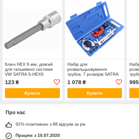
Ключ HEX 9 мм, довгий
Набір для
Набі
для гальмівної системи
розвальцьовування
розв
VW SATRA S-HEX9
трубок, 7 розмірів SATRA
труб
S-7MDF
S-7
123
1 078
995
₴
₴
Купити
Купити
Про нас
92% позитивних з 88 відгуків за рік
Працює з 10.07.2020