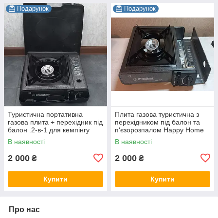
Подарунок
Подарунок
Туристична портативна
Плита газова туристична з
газова плита + перехідник під
перехідником під балон та
балон .2-в-1 для кемпінгу
п'єзорозпалом Happy Home
BDZ-155A
В наявності
В наявності
2 000
2 000
₴
₴
Купити
Купити
Про нас