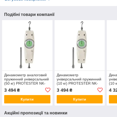
Подібні товари компанії
Динамометр аналоговий
Динамометр
Дин
пружинний універсальний
універсальний пружинний
унів
(50 кг) PROTESTER NK-
(10 кг) PROTESTER NK-
(10
500
100
100
3 494
3 494
4 3
₴
₴
Купити
Купити
Акційні пропозиції та новинки