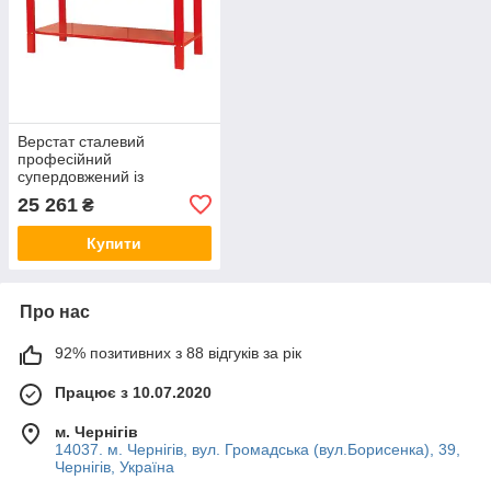
Верстат сталевий
професійний
супердовжений із
висувними шухлядами та
25 261
₴
нижньою полицею
2000x640x865 мм TORIN
Купити
Про нас
92% позитивних з 88 відгуків за рік
Працює з 10.07.2020
м. Чернігів
14037. м. Чернігів, вул. Громадська (вул.Борисенка), 39,
Чернігів, Україна