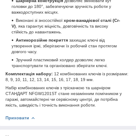
Шарнірна конструкція
дозволяє змінювати кут
головки до 180°, забезпечуючи зручність роботи у
важкодоступних місцях.
Виконані зі зносостійкої
хром-ванадієвої сталі (Cr-
V)
, яка гарантує міцність, довговічність та високу
стійкість до навантажень.
Антикорозійне покриття
захищає ключі від
утворення іржі, зберігаючи їх робочий стан протягом
довгого часу.
Зручний пластиковий холдер дозволяє легко
транспортувати та організовано зберігати ключі.
Комплектація набору:
12 комбінованих ключів із розмірами:
8, 9, 10, 11, 12, 13, 14, 15, 16, 17, 18, 19 мм.
Набір комбінованих ключів з тріскачкою та шарніром
СТАНДАРТ NFGW1201ST стане незамінним помічником у
гаражі, автомайстерні чи сервісному центрі, де потрібна
якість, швидкість і точність виконання роботи.
Приховати