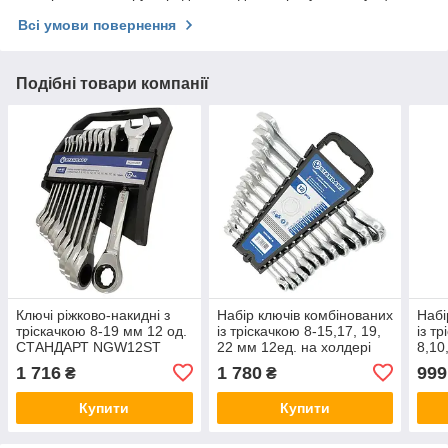
Всі умови повернення
Подібні товари компанії
Ключі ріжково-накидні з
Набір ключів комбінованих
Набі
тріскачкою 8-19 мм 12 од.
із тріскачкою 8-15,17, 19,
із т
СТАНДАРТ NGW12ST
22 мм 12ед. на холдері
8,10
СТАНДАРТ NGW12ST-B
на 
1 716
1 780
999
₴
₴
NFG
Купити
Купити