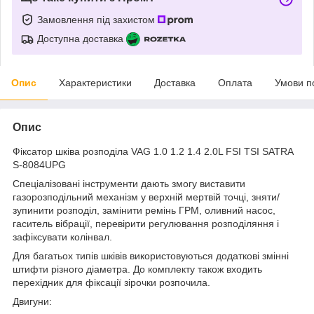
Замовлення під захистом
Доступна доставка
Опис
Характеристики
Доставка
Оплата
Умови п
Опис
Фіксатор шківа розподіла VAG 1.0 1.2 1.4 2.0L FSI TSI SATRA
S-8084UPG
Спеціалізовані інструменти дають змогу виставити
газорозподільний механізм у верхній мертвій точці, зняти/
зупинити розподіл, замінити ремінь ГРМ, оливний насос,
гаситель вібрації, перевірити регулювання розподіляння і
зафіксувати колінвал.
Для багатьох типів шківів використовуються додаткові змінні
штифти різного діаметра. До комплекту також входить
перехідник для фіксації зірочки розпочила.
Двигуни: