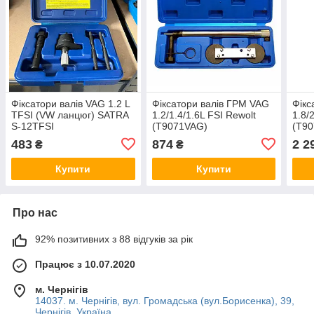
Фіксатори валів VAG 1.2 L
Фіксатори валів ГРМ VAG
Фікс
TFSI (VW ланцюг) SATRA
1.2/1.4/1.6L FSI Rewolt
1.8/
S-12TFSI
(T9071VAG)
(T9
483
874
2 2
₴
₴
Купити
Купити
Про нас
92% позитивних з 88 відгуків за рік
Працює з 10.07.2020
м. Чернігів
14037. м. Чернігів, вул. Громадська (вул.Борисенка), 39,
Чернігів, Україна