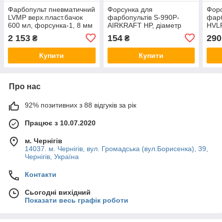
Фарбопульт пневматичний
Форсунка для
Форс
LVMP верх.пласт.бачок
фарбопультів S-990P-
фарб
600 мл, форсунка-1, 8 мм
AIRKRAFT HP, діаметр
HVLP
AUARITA NOVA-1-1.8LM
форсунки — 1,8 мм
— 1
2 153
154
290
₴
₴
AIRKRAFT NS-S-990P-
H82
AIRKRAFT-1.8
Купити
Купити
Про нас
92% позитивних з 88 відгуків за рік
Працює з 10.07.2020
м. Чернігів
14037. м. Чернігів, вул. Громадська (вул.Борисенка), 39,
Чернігів, Україна
Контакти
Сьогодні вихідний
Показати весь графік роботи