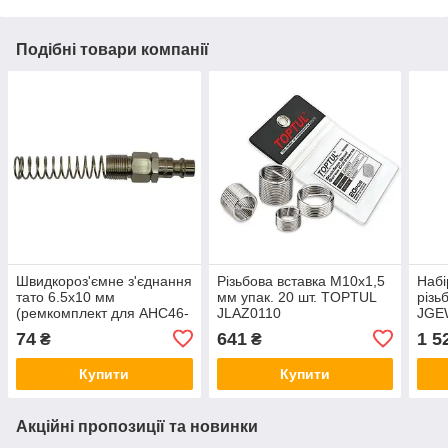
Подібні товари компанії
Швидкороз'ємне з'єднання
Pізьбoвa вставка М10х1,5
Набі
тато 6.5х10 мм
мм упак. 20 шт. TOPTUL
різь
(ремкомплект для AHC46-
JLAZ0110
JGE
E-F-G-H) AIRKRAFT SE1-
74
641
1 5
₴
₴
3PP
Купити
Купити
Акційні пропозиції та новинки