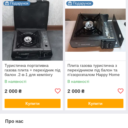
Подарунок
Подарунок
Туристична портативна
Плита газова туристична з
газова плита + перехідник під
перехідником під балон та
балон .2-в-1 для кемпінгу
п'єзорозпалом Happy Home
BDZ-155A
В наявності
В наявності
2 000
2 000
₴
₴
Купити
Купити
Про нас