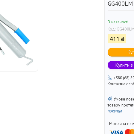
GG400LM
В наявності
Код:
GG400L
411 ₴
Ку
Купити з
+380 (68) 8
Контактна осо
товару протя
покупця