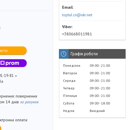
toptul.cn@ukr.net
M
+380668011981
пити
Графік роботи
Понеділок
09:00
21:00
Вівторок
09:00
21:00
01-19-81
Середа
09:00
21:00
ба
Четвер
09:00
21:00
Пʼятниця
09:00
21:00
повернення
гом 14 днів
за рахунок
Субота
09:00
18:00
Неділя
Вихідний