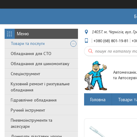
Б
14037. м. Чернігів, вул. 
+380 (68) 801-19-81
+3
Товари та послуги
Обладнання для СТО
Обладнання для шиномонтажу
Автомеханік
Спецінструмент
та Автосерві
Кузовний ремонт і рихтувальне
обладнання
Головна
Товари т
Гідравлічне обладнання
Ручний інструмент
Пневмоінструменти та
аксесуари
Домкрати, підставки, упори