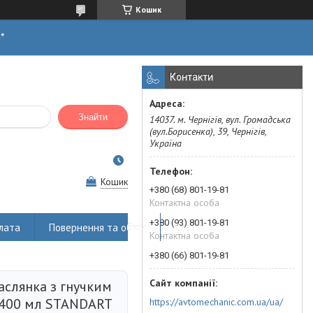
Кошик
н*
Контакти
Знайти
14037. м. Чернігів, вул. Громадська
(вул.Борисенка), 39, Чернігів,
Україна
Кошик
+380 (68) 801-19-81
Контактна особа
+380 (93) 801-19-81
лата
Повернення та обмін
Статті
Контактна особа
+380 (66) 801-19-81
слянка з гнучким
400 мл STANDART
https://avtomechanic.com.ua/ua/