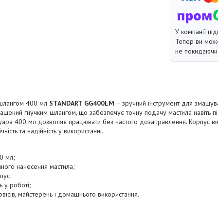
У компанії під
Тепер ви може
не покидаючи 
 шлангом 400 мл
STANDART GG400LM
– зручний інструмент для змащува
ащений гнучким шлангом, що забезпечує точну подачу мастила навіть пі
вуара 400 мл дозволяє працювати без частого дозаправлення. Корпус ви
ність та надійність у використанні.
0 мл;
чного нанесення мастила;
пус;
ь у роботі;
рвісів, майстерень і домашнього використання.