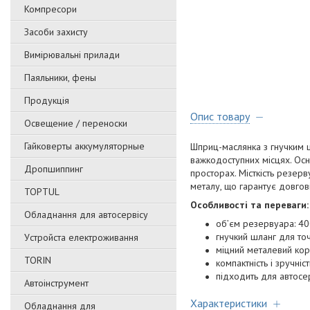
Компресори
Засоби захисту
Вимірювальні прилади
Паяльники, фены
Продукція
Опис товару
Освещение / переноски
Гайковерты аккумуляторные
Шприц-маслянка з гнучким
важкодоступних місцях. Осн
Дропшиппинг
просторах. Місткість резер
металу, що гарантує довговіч
TOPTUL
Особливості та переваги:
Обладнання для автосервісу
об’єм резервуара: 40
гнучкий шланг для то
Уcтpoйстa елeктpoживання
міцний металевий кор
TORIN
компактність і зручніст
підходить для автосе
Автоінструмент
Характеристики
Обладнання для