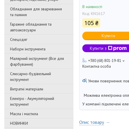
В наявності
Обладнання для зварювання
Код:
KN1617
та паяння
105 ₴
Гаражне обладнання та
автоаксесуари
Купити
Спецодяг
Купити з
Набори інструмента
Малярний інструмент (Все для
+380 (68) 801-19-81
фарбування)
Контактна особа
Слюсарно-будівельний
інструмент
по
Витратні матеріали
Електро - Акумуляторний
У компанії підключені еле
інструмент
Масла і мастила
Опис товару
НОВИНКИ