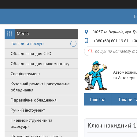
Б
14037. м. Чернігів, вул. 
+380 (68) 801-19-81
+3
Товари та послуги
Обладнання для СТО
Обладнання для шиномонтажу
Автомеханік
Спецінструмент
та Автосерві
Кузовний ремонт і рихтувальне
обладнання
Головна
Товари т
Гідравлічне обладнання
Ручний інструмент
Пневмоінструменти та
Ключ накидний 
аксесуари
Домкрати, підставки, упори