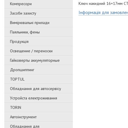
Ключ накидний 16×17мм 
Компресори
Інформація для замовле
Засоби захисту
Вимірювальні прилади
Паяльники, фены
Продукція
Освещение / переноски
Гайковерты аккумуляторные
Дропшиппинг
TOPTUL
Обладнання для автосервісу
Уcтpoйстa елeктpoживання
TORIN
Автоінструмент
Обладнання для