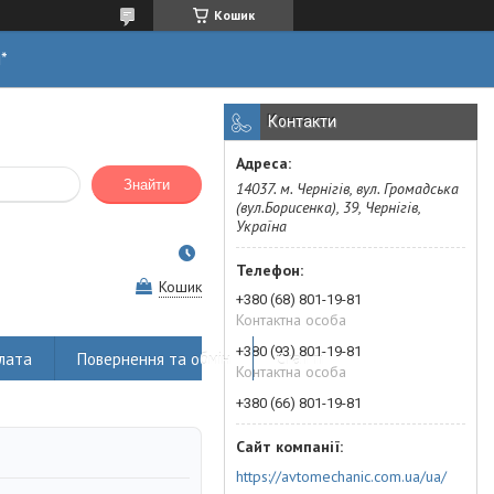
Кошик
н*
Контакти
Знайти
14037. м. Чернігів, вул. Громадська
(вул.Борисенка), 39, Чернігів,
Україна
Кошик
+380 (68) 801-19-81
Контактна особа
+380 (93) 801-19-81
лата
Повернення та обмін
Статті
Контактна особа
+380 (66) 801-19-81
https://avtomechanic.com.ua/ua/