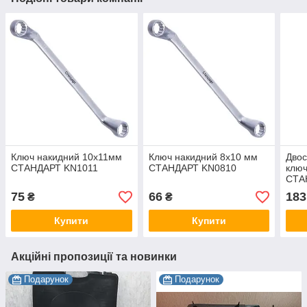
Ключ накидний 10х11мм
Ключ накидний 8х10 мм
Двос
СТАНДАРТ KN1011
СТАНДАРТ KN0810
ключ
СТА
75
66
183
₴
₴
Купити
Купити
Акційні пропозиції та новинки
Подарунок
Подарунок