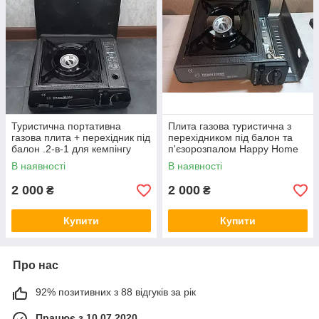
Туристична портативна
Плита газова туристична з
газова плита + перехідник під
перехідником під балон та
балон .2-в-1 для кемпінгу
п'єзорозпалом Happy Home
BDZ-155A
В наявності
В наявності
2 000
2 000
₴
₴
Купити
Купити
Про нас
92% позитивних з 88 відгуків за рік
Працює з 10.07.2020