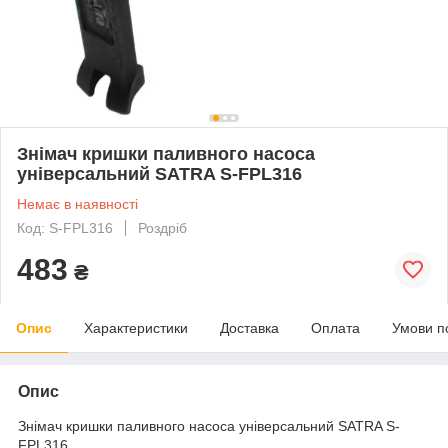
Знімач кришки паливного насоса
універсальний SATRA S-FPL316
Немає в наявності
Код: S-FPL316
Роздріб
483
₴
Опис
Характеристики
Доставка
Оплата
Умови п
Опис
Знімач кришки паливного насоса універсальний SATRA S-
FPL316