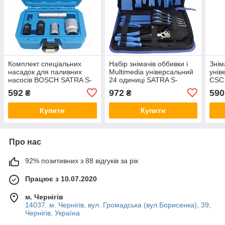
Комплект спеціальних
Набір знімачів оббивки і
Знім
насадок для паливних
Multimedia універсальний
унів
насосів BOSCH SATRA S-
24 одиниці SATRA S-
CSC
P5ICS
24MTR
592
972
590
₴
₴
Купити
Купити
Про нас
92% позитивних з 88 відгуків за рік
Працює з 10.07.2020
м. Чернігів
14037. м. Чернігів, вул. Громадська (вул.Борисенка), 39,
Чернігів, Україна