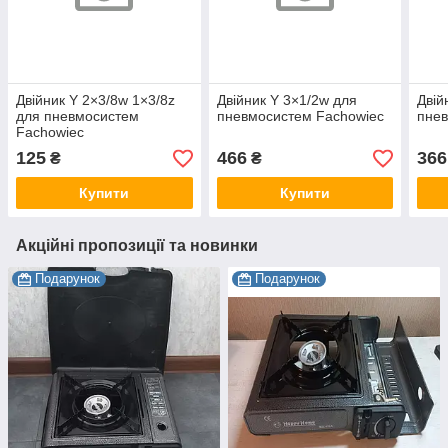
Двійник Y 2×3/8w 1×3/8z
Двійник Y 3×1/2w для
Двій
для пневмосистем
пневмосистем Fachowiec
пнев
Fachowiec
125
466
366
₴
₴
Купити
Купити
Акційні пропозиції та новинки
Подарунок
Подарунок