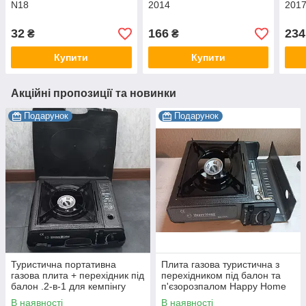
N18
2014
201
32
166
234
₴
₴
Купити
Купити
Акційні пропозиції та новинки
Подарунок
Подарунок
Туристична портативна
Плита газова туристична з
газова плита + перехідник під
перехідником під балон та
балон .2-в-1 для кемпінгу
п'єзорозпалом Happy Home
BDZ-155A
В наявності
В наявності