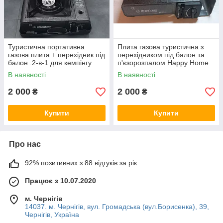
Туристична портативна
Плита газова туристична з
газова плита + перехідник під
перехідником під балон та
балон .2-в-1 для кемпінгу
п'єзорозпалом Happy Home
BDZ-155A
В наявності
В наявності
2 000
2 000
₴
₴
Купити
Купити
Про нас
92% позитивних з 88 відгуків за рік
Працює з 10.07.2020
м. Чернігів
14037. м. Чернігів, вул. Громадська (вул.Борисенка), 39,
Чернігів, Україна