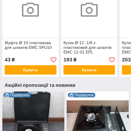
Муфта Ø 10 пластикова
Кутик Ø 12 -1/8 z
Кути
для шлангів EMC SPU10
пластиковий для шлангів
плас
EMC 12-01 EPL
EMC
43
193
203
₴
₴
Купити
Купити
Акційні пропозиції та новинки
Подарунок
Подарунок