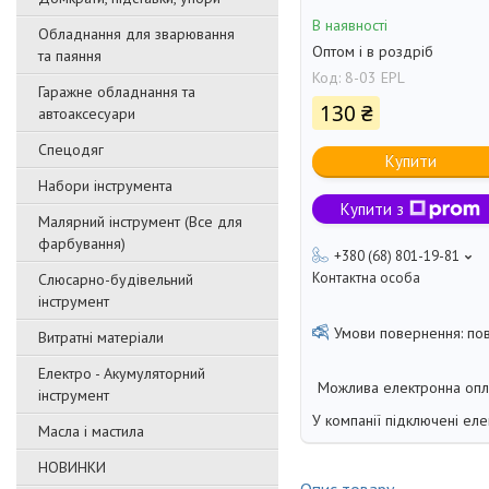
В наявності
Обладнання для зварювання
Оптом і в роздріб
та паяння
Код:
8-03 EPL
Гаражне обладнання та
130 ₴
автоаксесуари
Спецодяг
Купити
Набори інструмента
Купити з
Малярний інструмент (Все для
фарбування)
+380 (68) 801-19-81
Контактна особа
Слюсарно-будівельний
інструмент
по
Витратні матеріали
Електро - Акумуляторний
інструмент
У компанії підключені еле
Масла і мастила
НОВИНКИ