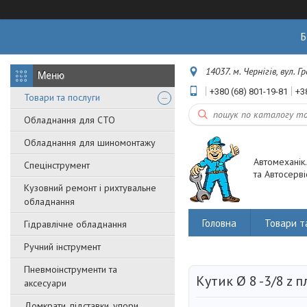
Б
14037. м. Чернігів, вул. 
+380 (68) 801-19-81
+3
Товари та послуги
Обладнання для СТО
Обладнання для шиномонтажу
Автомеханік
Спецінструмент
та Автосерві
Кузовний ремонт і рихтувальне
обладнання
Головна
Товари т
Гідравлічне обладнання
Ручний інструмент
Пневмоінструменти та
Кутик Ø 8 -3/8 z 
аксесуари
Домкрати, підставки, упори