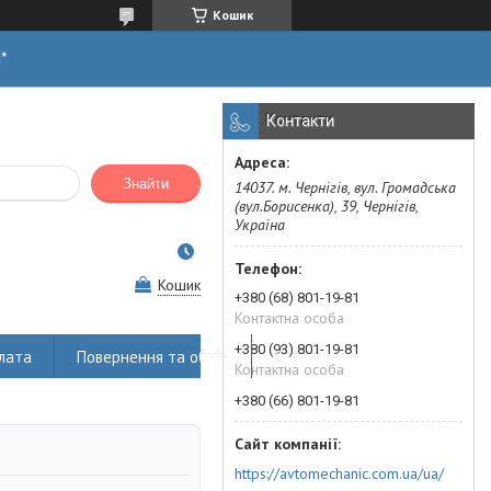
Кошик
н*
Контакти
Знайти
14037. м. Чернігів, вул. Громадська
(вул.Борисенка), 39, Чернігів,
Україна
Кошик
+380 (68) 801-19-81
Контактна особа
+380 (93) 801-19-81
лата
Повернення та обмін
Статті
Контактна особа
+380 (66) 801-19-81
https://avtomechanic.com.ua/ua/