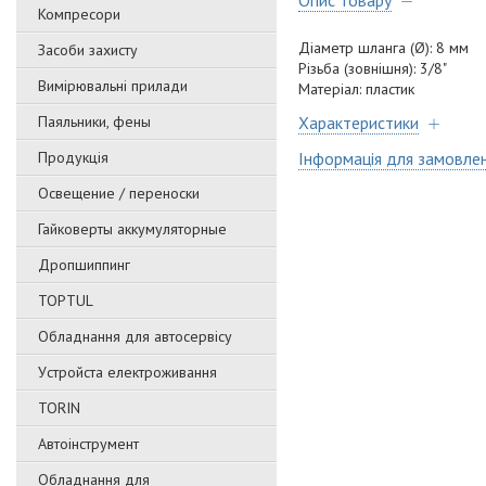
Опис товару
Компресори
Діаметр шланга (Ø): 8 мм
Засоби захисту
Різьба (зовнішня): 3/8"
Вимірювальні прилади
Матеріал: пластик
Паяльники, фены
Характеристики
Продукція
Інформація для замовле
Освещение / переноски
Гайковерты аккумуляторные
Дропшиппинг
TOPTUL
Обладнання для автосервісу
Уcтpoйстa елeктpoживання
TORIN
Автоінструмент
Обладнання для