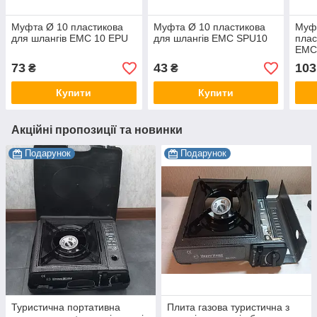
Муфта Ø 10 пластикова
Муфта Ø 10 пластикова
Муфт
для шлангів EMC 10 EPU
для шлангів EMC SPU10
плас
EMC
73
43
103
₴
₴
Купити
Купити
Акційні пропозиції та новинки
Подарунок
Подарунок
Туристична портативна
Плита газова туристична з