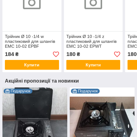
Трійник Ø 10 -1/4 w
Трійник Ø 10 -1/4 z
Трій
пластиковий для шлангів
пластиковий для шлангів
плас
EMC 10-02 EPBF
EMC 10-02 EPWT
EMC
184
180
180
₴
₴
Купити
Купити
Акційні пропозиції та новинки
Подарунок
Подарунок