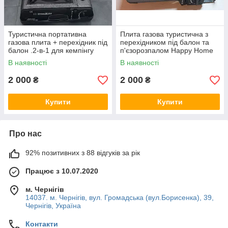
Туристична портативна
Плита газова туристична з
газова плита + перехідник під
перехідником під балон та
балон .2-в-1 для кемпінгу
п'єзорозпалом Happy Home
BDZ-155A
В наявності
В наявності
2 000
2 000
₴
₴
Купити
Купити
Про нас
92% позитивних з 88 відгуків за рік
Працює з 10.07.2020
м. Чернігів
14037. м. Чернігів, вул. Громадська (вул.Борисенка), 39,
Чернігів, Україна
Контакти