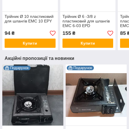
Трійник Ø 10 пластиковий
Трійник Ø 6 -3/8 z
Трій
для шлангів EMC 10 EPY
пластиковий для шлангів
плас
EMC 6-03 EPD
EMC
94
155
85
₴
₴
Купити
Купити
Акційні пропозиції та новинки
Подарунок
Подарунок