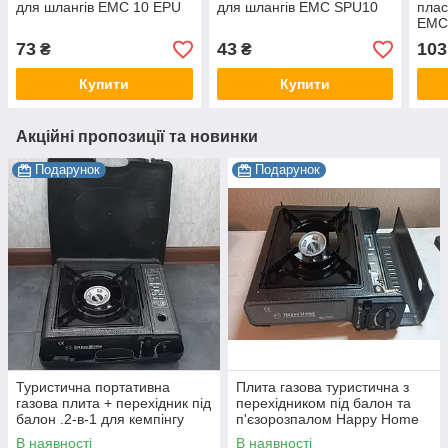
для шлангів EMC 10 EPU
для шлангів EMC SPU10
плас
EMC
73
43
103
₴
₴
Купити
Купити
Акційні пропозиції та новинки
Подарунок
Подарунок
Туристична портативна
Плита газова туристична з
газова плита + перехідник під
перехідником під балон та
балон .2-в-1 для кемпінгу
п'єзорозпалом Happy Home
BDZ-155A
В наявності
В наявності