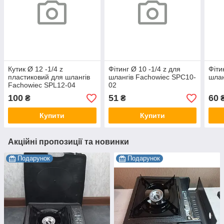
Кутик Ø 12 -1/4 z
Фітинг Ø 10 -1/4 z для
Фіти
пластиковий для шлангів
шлангів Fachowiec SPC10-
шла
Fachowiec SPL12-04
02
100
51
60
₴
₴
Купити
Купити
Акційні пропозиції та новинки
Подарунок
Подарунок