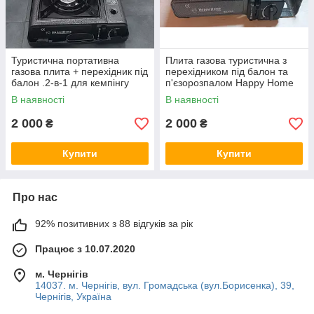
Туристична портативна
Плита газова туристична з
газова плита + перехідник під
перехідником під балон та
балон .2-в-1 для кемпінгу
п'єзорозпалом Happy Home
BDZ-155A
В наявності
В наявності
2 000
2 000
₴
₴
Купити
Купити
Про нас
92% позитивних з 88 відгуків за рік
Працює з 10.07.2020
м. Чернігів
14037. м. Чернігів, вул. Громадська (вул.Борисенка), 39,
Чернігів, Україна