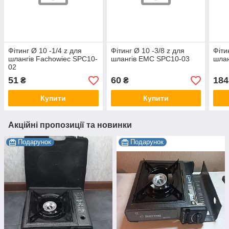
Фітинг Ø 10 -1/4 z для
Фітинг Ø 10 -3/8 z для
Фіти
шлангів Fachowiec SPC10-
шлангів EMC SPC10-03
шлан
02
51
60
184
₴
₴
Купити
Купити
Акційні пропозиції та новинки
Подарунок
Подарунок