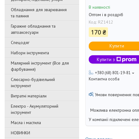
В наявності
Обладнання для зварювання
Оптом і в роздріб
та паяння
Код:
RZ1412
Гаражне обладнання та
170 ₴
автоаксесуари
Спецодяг
Купити
Набори інструмента
Купити з
Малярний інструмент (Все для
фарбування)
+380 (68) 801-19-81
Контактна особа
Слюсарно-будівельний
інструмент
по
Витратні матеріали
Електро - Акумуляторний
інструмент
У компанії підключені еле
Масла і мастила
НОВИНКИ