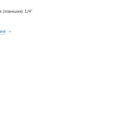
а (зовнішня): 1/4"
ння