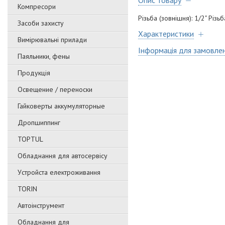
Опис товару
Компресори
Різьба (зовнішня): 1/2" Різьб
Засоби захисту
Характеристики
Вимірювальні прилади
Інформація для замовле
Паяльники, фены
Продукція
Освещение / переноски
Гайковерты аккумуляторные
Дропшиппинг
TOPTUL
Обладнання для автосервісу
Уcтpoйстa елeктpoживання
TORIN
Автоінструмент
Обладнання для