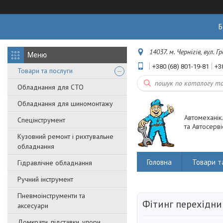
Б
14037. м. Чернігів, вул. 
+380 (68) 801-19-81
+3
Товари та послуги
Обладнання для СТО
Обладнання для шиномонтажу
Автомеханік
Спецінструмент
та Автосерві
Кузовний ремонт і рихтувальне
обладнання
Головна
Товари т
Гідравлічне обладнання
Ручний інструмент
Пневмоінструменти та
Фітинг перехідни
аксесуари
Домкрати, підставки, упори