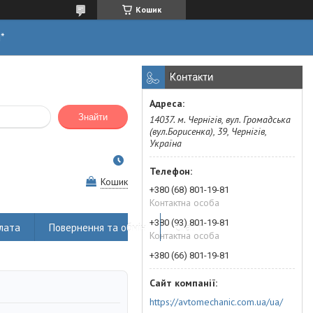
Кошик
н*
Контакти
Знайти
14037. м. Чернігів, вул. Громадська
(вул.Борисенка), 39, Чернігів,
Україна
Кошик
+380 (68) 801-19-81
Контактна особа
+380 (93) 801-19-81
лата
Повернення та обмін
Статті
Контактна особа
+380 (66) 801-19-81
https://avtomechanic.com.ua/ua/