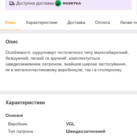
Доступна доставка
Опис
Характеристики
Доставка
Оплата
Умови п
Опис
Особливості: шуруповерт пістолетного типу малогабаритний,
безшумний, легкий та зручний, комплектується
швидкозажимним патроном, знайшов широке застосування,
як в металопластиковому виробництві, так і в столярному.
Характеристики
Основні
Виробник
VGL
Тип патрона
Швидкозатискний