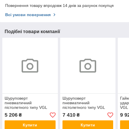
Повернення товару впродовж 14 днів за рахунок покупця
Всі умови повернення
Подібні товари компанії
Шуруповерт
Шуруповерт
Гайк
пневматичний
пневматичний
удар
пістолетного типу VGL
пістолетного типу VGL
VGL
SA6203
SA6206
5 206
7 410
9 9
₴
₴
Купити
Купити