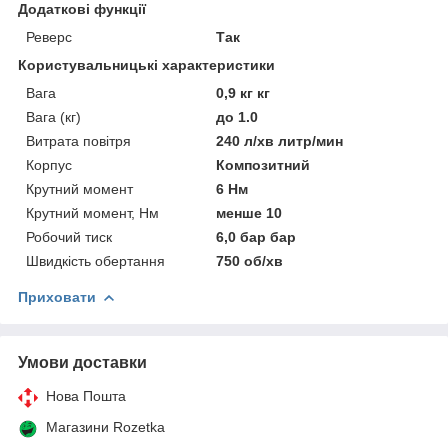
Додаткові функції
Реверс
Так
Користувальницькі характеристики
Вага
0,9 кг кг
Вага (кг)
до 1.0
Витрата повітря
240 л/хв литр/мин
Корпус
Композитний
Крутний момент
6 Нм
Крутний момент, Нм
менше 10
Робочий тиск
6,0 бар бар
Швидкість обертання
750 об/хв
Приховати
Умови доставки
Нова Пошта
Магазини Rozetka