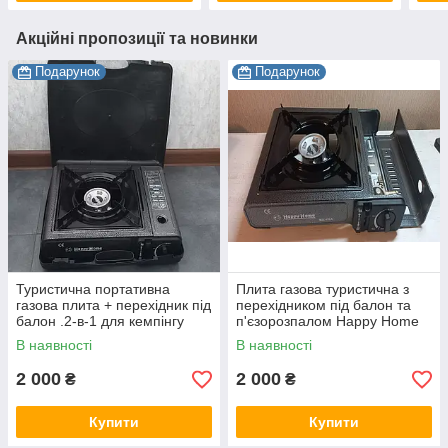
Акційні пропозиції та новинки
Подарунок
Подарунок
Туристична портативна
Плита газова туристична з
газова плита + перехідник під
перехідником під балон та
балон .2-в-1 для кемпінгу
п'єзорозпалом Happy Home
BDZ-155A
В наявності
В наявності
2 000
2 000
₴
₴
Купити
Купити