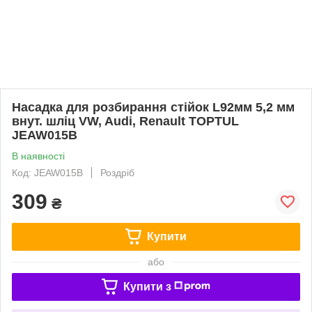
Насадка для розбирання стійок L92мм 5,2 мм
внут. шліц VW, Audi, Renault TOPTUL
JEAW015B
В наявності
Код: JEAW015B
Роздріб
309
₴
Купити
або
Купити з