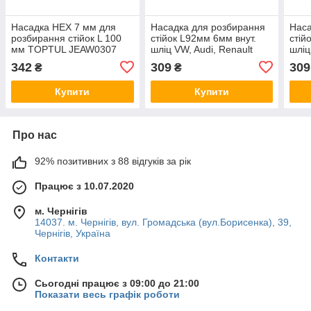
Насадка HEX 7 мм для
Насадка для розбирання
Наса
розбирання стійок L 100
стійок L92мм 6мм внут.
стій
мм TOPTUL JEAW0307
шліц VW, Audi, Renault
шліц
TOPTUL JEAW0106
TOP
342
309
309
₴
₴
Купити
Купити
Про нас
92% позитивних з 88 відгуків за рік
Працює з 10.07.2020
м. Чернігів
14037. м. Чернігів, вул. Громадська (вул.Борисенка), 39,
Чернігів, Україна
Контакти
Сьогодні працює з 09:00 до 21:00
Показати весь графік роботи