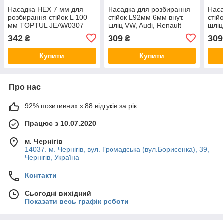
Насадка HEX 7 мм для
Насадка для розбирання
Наса
розбирання стійок L 100
стійок L92мм 6мм внут.
стій
мм TOPTUL JEAW0307
шліц VW, Audi, Renault
шліц
TOPTUL JEAW0106
TOP
342
309
309
₴
₴
Купити
Купити
Про нас
92% позитивних з 88 відгуків за рік
Працює з 10.07.2020
м. Чернігів
14037. м. Чернігів, вул. Громадська (вул.Борисенка), 39,
Чернігів, Україна
Контакти
Сьогодні вихідний
Показати весь графік роботи